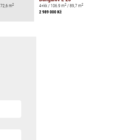
2
2
2
 72,6 m
4+kk / 106.9 m
/ 89,7 m
2 989 000 Kč