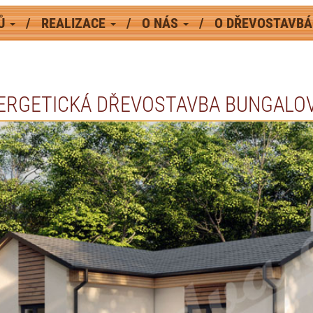
MŮ
REALIZACE
O NÁS
O DŘEVOSTAVB
ERGETICKÁ DŘEVOSTAVBA BUNGALOV 