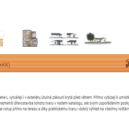
+KK)
e L vytvářejí i v exteriéru útulná zákoutí krytá před větrem. Přímo vybízejí k umís
e nejmenší dřevostavba tohoto tvaru v našem katalogu, ale svým uspořádáním poskyt
 vstup přímo na terasu a díky praktickému tvaru i dobrý výhled na všechny rošťárny