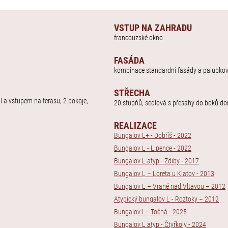
VSTUP NA ZAHRADU
francouzské okno
FASÁDA
kombinace standardní fasády a palubko
STŘECHA
í a vstupem na terasu, 2 pokoje,
20 stupňů, sedlová s přesahy do boků d
REALIZACE
Bungalov L+ - Dobříš - 2022
Bungalov L - Lipence - 2022
Bungalov L atyp - Zdiby - 2017
Bungalov L – Loreta u Klatov - 2013
Bungalov L – Vrané nad Vltavou – 2012
Atypický bungalov L - Roztoky – 2012
Bungalov L - Točná - 2025
Bungalov L atyp - Čtyřkoly - 2024