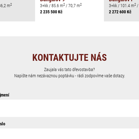
2
2
2
2
86,2 m
3+kk / 85.6 m
/ 70,7 m
3+kk / 101.4 m
/
2 235 500 Kč
2 272 600 Kč
KONTAKTUJTE NÁS
Zaujala vás tato dřevostavba?
Napište nám nezávaznou poptávku - rádi zodpovíme vaše dotazy.
jmení
slo