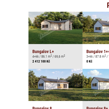
Bungalov L+
Bungalov 1+
2
2
2
4+kk / 86.1 m
/ 69,6 m
3+kk / 87.8 m
/ 
2 412 100 Kč
0 Kč
Bungalov 8
Bungalov 8+