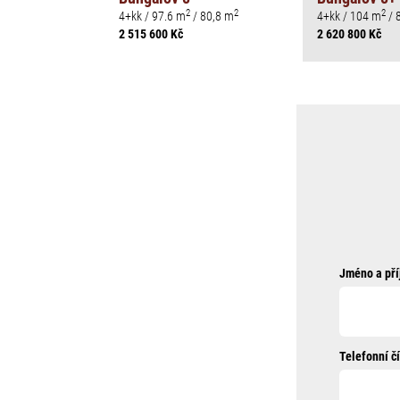
2
2
2
4+kk / 97.6 m
/ 80,8 m
4+kk / 104 m
/ 
2 515 600 Kč
2 620 800 Kč
Jméno a pří
Telefonní čí