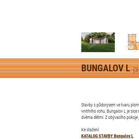
BUNGALOV L
(3
Stavby s půdorysem ve tvaru písmen
vnitřního rohu. Bungalov L je sic
dvěma dětmi. Z obývacího pokoje je
Ke stažení:
KATALOG STAVBY Bungalov L