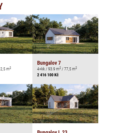
Y
Bungalov 7
2
2
2
82,5 m
4+kk / 93.9 m
/ 77,5 m
2 416 100 Kč
Bungalov L 23