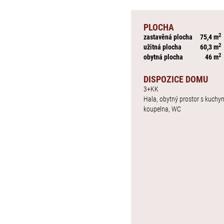
PLOCHA
2
zastavěná plocha
75,4 m
2
užitná plocha
60,3 m
2
obytná plocha
46 m
DISPOZICE DOMU
3+KK
Hala, obytný prostor s kuchyn
koupelna, WC