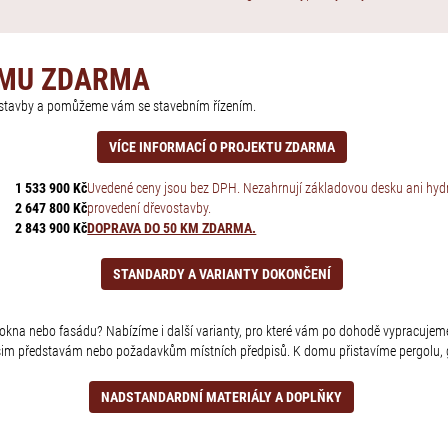
OMU ZDARMA
í stavby a pomůžeme vám se stavebním řízením.
VÍCE INFORMACÍ O PROJEKTU ZDARMA
1 533 900 Kč
Uvedené ceny jsou bez DPH. Nezahrnují základovou desku ani hydro
2 647 800 Kč
provedení dřevostavby.
2 843 900 Kč
DOPRAVA DO 50 KM ZDARMA.
STANDARDY A VARIANTY DOKONČENÍ
u, okna nebo fasádu? Nabízíme i další varianty, pro které vám po dohodě vypracujeme
šim představám nebo požadavkům místních předpisů. K domu přistavíme pergolu, g
NADSTANDARDNÍ MATERIÁLY A DOPLŇKY