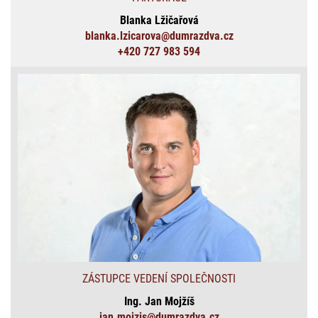
Blanka Lžičařová
blanka.lzicarova@dumrazdva.cz
+420 727 983 594
ZÁSTUPCE VEDENÍ SPOLEČNOSTI
Ing. Jan Mojžíš
jan.mojzis@dumrazdva.cz