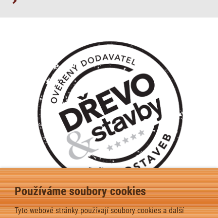
Používáme soubory cookies
Tyto webové stránky používají soubory cookies a další
Ověřený dodavatel moderních dřevostaveb