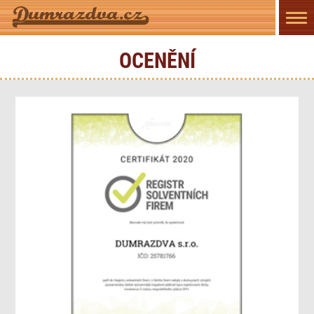
Přep
navi
OCENĚNÍ