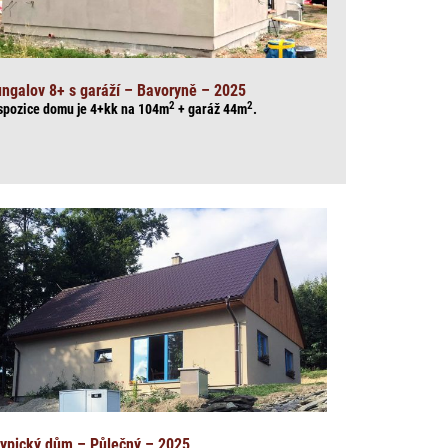
ngalov 8+ s garáží – Bavoryně – 2025
2
2
spozice domu je 4+kk na 104
m
+ garáž 44
m
.
ypický dům – Půlečný – 2025