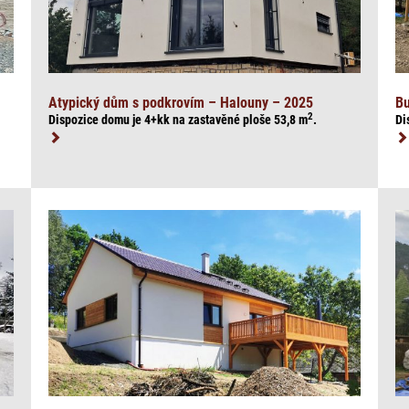
Atypický dům s podkrovím – Halouny – 2025
Bu
2
Dispozice domu je 4+kk na zasta
věné ploše 53,8
m
.
Di