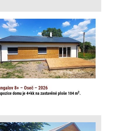
ngalov 8+ – Oseč – 2026
2
spozice domu je 4+kk na zasta
věné ploše 104
m
.