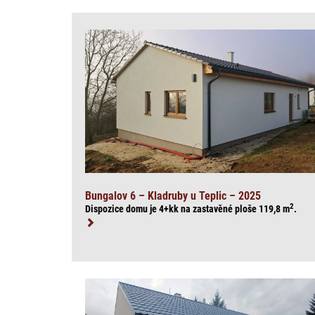
Bungalov 6 – Kladruby u Teplic – 2025
2
Dispozice domu je 4+kk na zasta
věné ploše 119,8
m
.