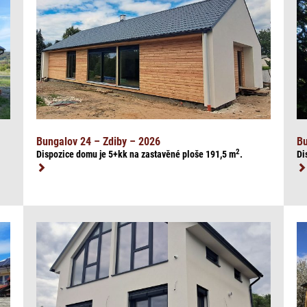
Bungalov 24 – Zdiby – 2026
Bu
2
Dispozice domu je 5+kk na zasta
věné ploše 191,5
m
.
Di