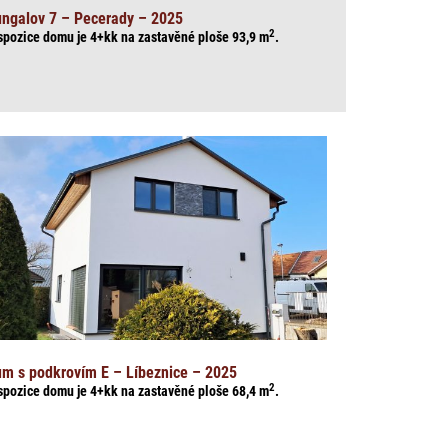
ngalov 7 – Pecerady – 2025
2
spozice domu je 4+kk na zasta
věné ploše 93,9
m
.
m s podkrovím E – Líbeznice – 2025
2
spozice domu je 4+kk na zasta
věné ploše 68,4
m
.