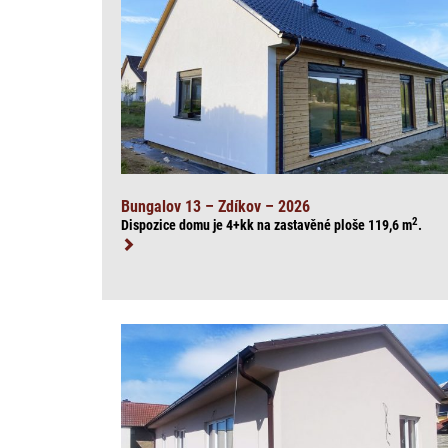
Bungalov 13 – Zdíkov – 2026
2
Dispozice domu je 4+kk na zasta
věné ploše 119,6
m
.