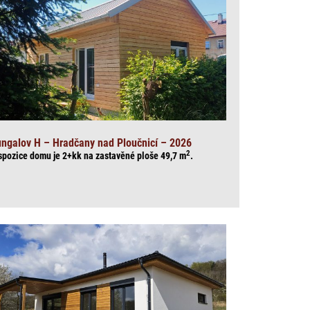
ngalov H – Hradčany nad Ploučnicí – 2026
2
spozice domu je 2+kk na zasta
věné ploše 49,7
m
.