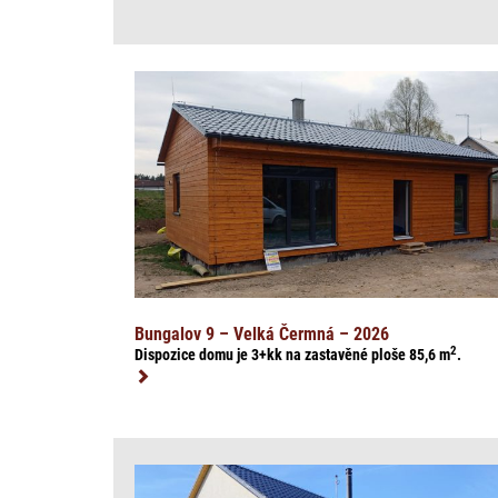
Bungalov 9 – Velká Čermná – 2026
2
Dispozice domu je 3+kk na zasta
věné ploše 85,6
m
.