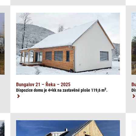
Bungalov 21 – Řeka – 2025
Bu
2
Dispozice domu je 4+kk na zasta
věné ploše 119,6
m
.
Di