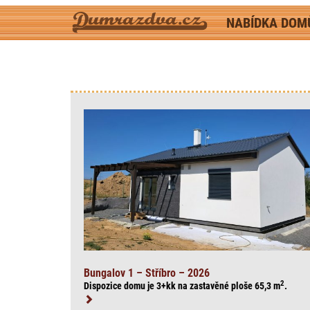
NABÍDKA DO
Bungalov 1 – Stříbro – 2026
2
Dispozice domu je 3+kk na zasta
věné ploše 65,3
m
.