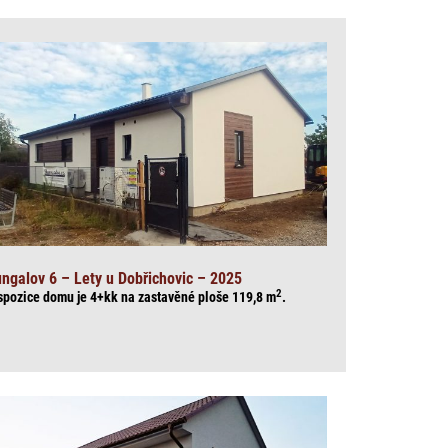
ngalov 6 – Lety u Dobřichovic – 2025
2
spozice domu je 4+kk na zasta
věné ploše 119,8
m
.