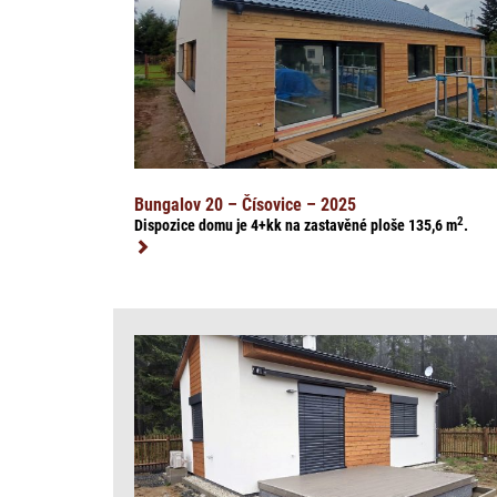
Bungalov 20 – Čísovice – 2025
2
Dispozice domu je 4+kk na zasta
věné ploše 135,6
m
.