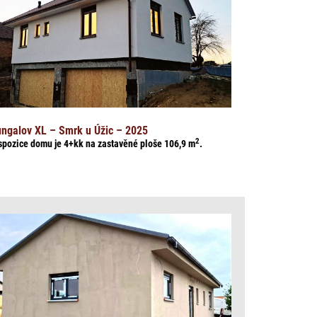
ngalov XL – Smrk u Úžic – 2025
2
spozice domu je 4+kk na zasta
věné ploše 106,9
m
.