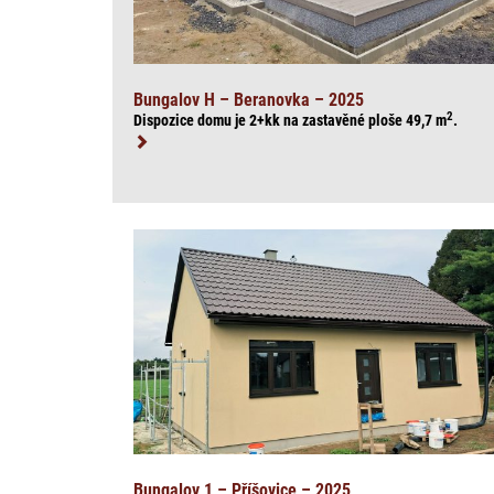
Bungalov H – Beranovka – 2025
2
Dispozice domu je 2+kk na zasta
věné ploše 49,7
m
.
Bungalov 1 – Příšovice – 2025