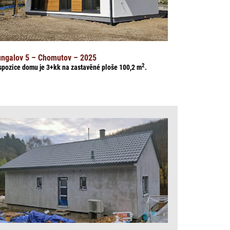
ngalov 5 – Chomutov – 2025
2
spozice domu je 3+kk na zasta
věné ploše 100,2
m
.