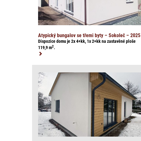
Atypický bungalov se třemi byty – Sokoleč – 2025
Dispozice domu je 2x 4+kk, 1x 2+kk na zasta
věné ploše
2
119,9
m
.