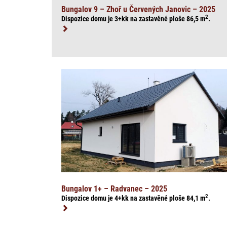
Bungalov 9 – Zhoř u Červených Janovic – 2025
2
Dispozice domu je 3+kk na zasta
věné ploše 86,5
m
.
Bungalov 1+ – Radvanec – 2025
2
Dispozice domu je 4+kk na zasta
věné ploše 84,1
m
.