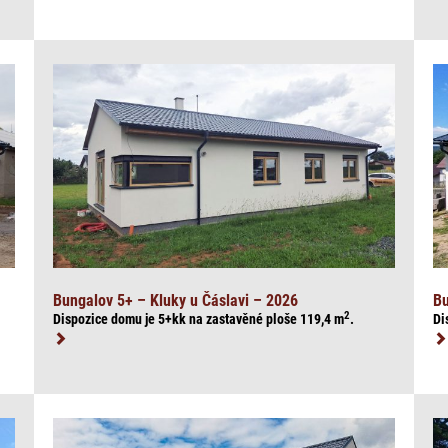
Bungalov 5+ – Kluky u Čáslavi – 2026
Bu
2
Dispozice domu je 5+kk na zasta
věné ploše 119,4
m
.
Di