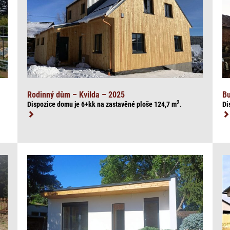
Rodinný dům – Kvilda – 2025
Bu
2
Dispozice domu je 6+kk na zasta
věné ploše 124,7
m
.
Di