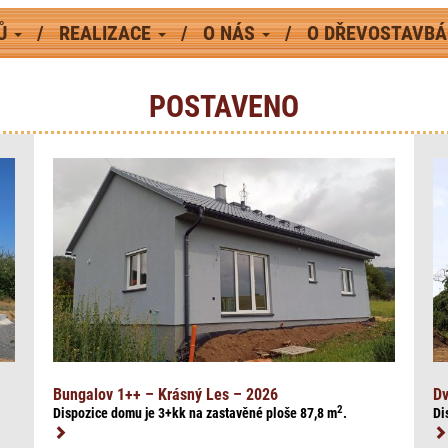
MŮ
REALIZACE
O NÁS
O DŘEVOSTAVB
POSTAVENO
Bungalov 1++ – Krásný Les – 2026
Dv
2
Dispozice domu je 3+kk na zasta
věné ploše 87,8
m
.
Di