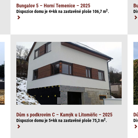
Bungalov 5 – Horní Temenice – 2025
Bu
2
Dispozice domu je 4+kk na zasta
věné ploše 106,7
m
.
Di
Dům s podkrovím C – Kamýk u Litoměřic – 2025
Dů
2
Dispozice domu je 5+kk na zasta
věné ploše 75,3
m
.
Di