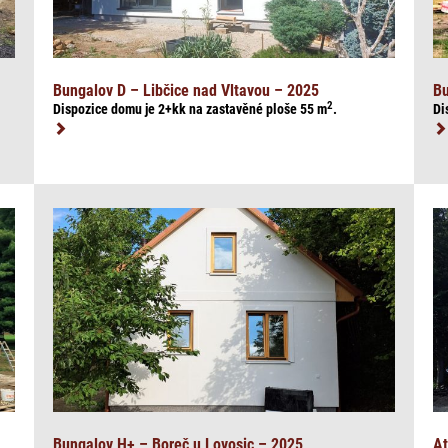
Bungalov D – Libčice nad Vltavou – 2025
Bu
2
Dispozice domu je 2+kk na zasta
věné ploše 55
m
.
Di
Bungalov H+ – Boreč u Lovosic – 2025
At