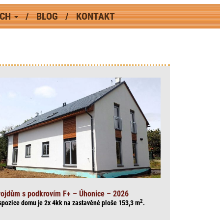
ÁCH
BLOG
KONTAKT
ojdům s podkrovím F+ – Úhonice – 2026
2
spozice domu je 2x 4kk na zasta
věné ploše 153,3
m
.