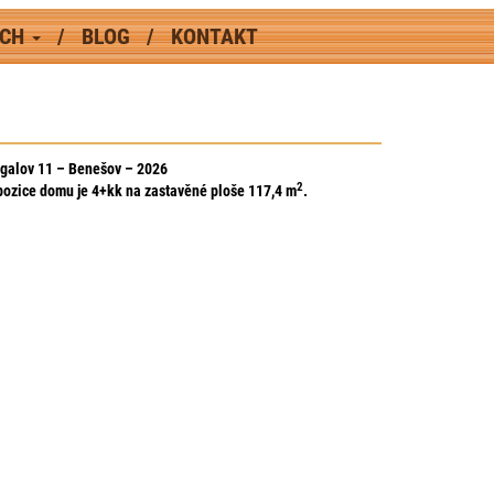
ÁCH
BLOG
KONTAKT
galov 11 – Benešov – 2026
2
pozice domu je 4+kk na zasta
věné ploše 117,4
m
.