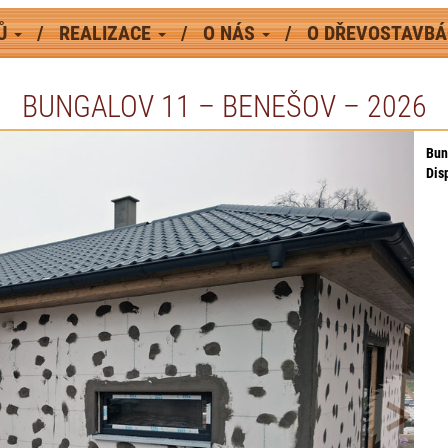
MŮ
REALIZACE
O NÁS
O DŘEVOSTAVB
BUNGALOV 11 – BENEŠOV – 2026
Bun
Dis