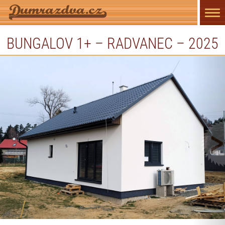
Přep
navi
BUNGALOV 1+ – RADVANEC – 2025