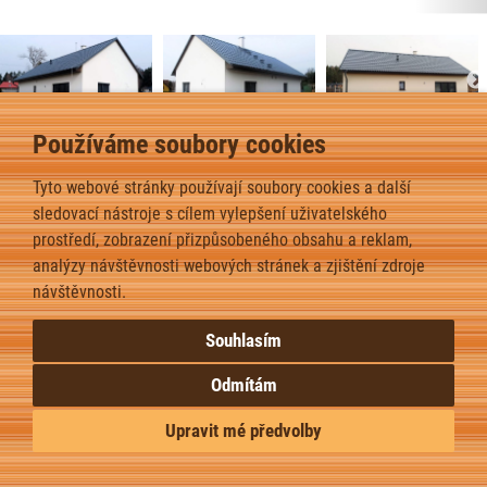
Používáme soubory cookies
Bungalov 1+ – Radvanec – 2025
Tyto webové stránky používají soubory cookies a další
2
Dispozice domu je 4+kk na zasta
věné ploše 84,1
m
.
sledovací nástroje s cílem vylepšení uživatelského
prostředí, zobrazení přizpůsobeného obsahu a reklam,
zpět
analýzy návštěvnosti webových stránek a zjištění zdroje
návštěvnosti.
Souhlasím
Odmítám
Upravit mé předvolby
Upravit nastavení cookies