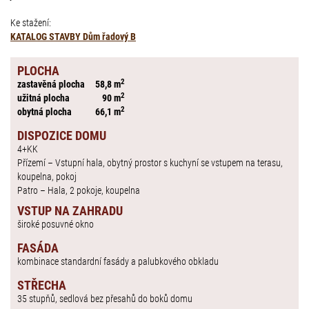
Ke stažení:
KATALOG STAVBY Dům řadový B
PLOCHA
2
zastavěná plocha
58,8 m
2
užitná plocha
90 m
2
obytná plocha
66,1 m
DISPOZICE DOMU
4+KK
Přízemí – Vstupní hala, obytný prostor s kuchyní se vstupem na terasu,
koupelna, pokoj
Patro – Hala, 2 pokoje, koupelna
VSTUP NA ZAHRADU
široké posuvné okno
FASÁDA
kombinace standardní fasády a palubkového obkladu
STŘECHA
35 stupňů, sedlová bez přesahů do boků domu