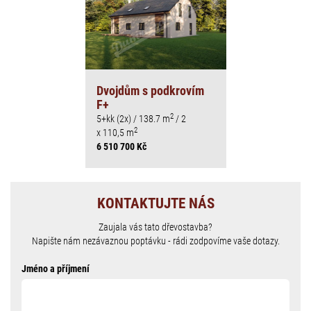
Dvojdům s podkrovím
F+
2
5+kk (2x) / 138.7 m
/ 2
2
x 110,5 m
6 510 700 Kč
KONTAKTUJTE NÁS
Zaujala vás tato dřevostavba?
Napište nám nezávaznou poptávku - rádi zodpovíme vaše dotazy.
Jméno a příjmení