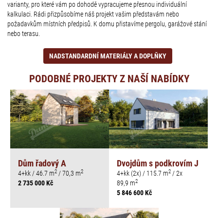
varianty, pro které vám po dohodě vypracujeme přesnou individuální
kalkulaci. Rádi přizpůsobíme náš projekt vašim představám nebo
požadavkům místních předpisů. K domu přistavíme pergolu, garážové stání
nebo terasu.
NADSTANDARDNÍ MATERIÁLY A DOPLŇKY
PODOBNÉ PROJEKTY Z NAŠÍ NABÍDKY
Dům řadový A
Dvojdům s podkrovím J
2
2
2
4+kk / 46.7 m
/ 70,3 m
4+kk (2x) / 115.7 m
/ 2x
2
2 735 000 Kč
89,9 m
5 846 600 Kč