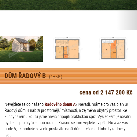
DŮM ŘADOVÝ B
(4+KK)
cena od 2 147 200 Kč
Nevejdete se do našeho
Řadového domu A
? Nevadí, máme pro vás plán B!
Řadový dům B nabízí prostornější místnosti, a zejména obytný prostor. Ke
kuchyňskému koutu jsme navíc připojili praktickou spíž. Výsledkem je ideální
bydlení i pro čtyřčlennou rodinu. Krásně se tam vejdete i v pěti. No a až vás
bude 6, jednoduše si vedle přistavíte další dům – však od toho ty řadovky
jsou.