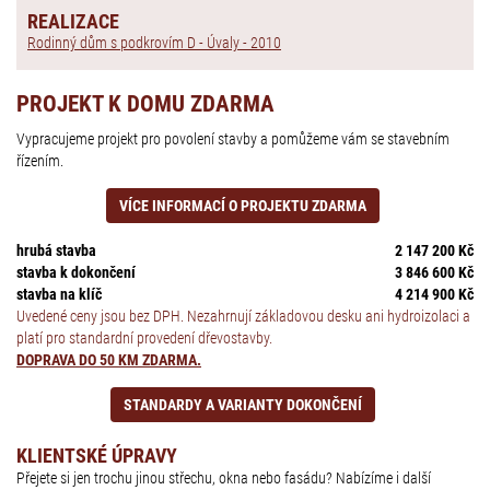
REALIZACE
Rodinný dům s podkrovím D - Úvaly - 2010
PROJEKT K DOMU ZDARMA
Vypracujeme projekt pro povolení stavby a pomůžeme vám se stavebním
řízením.
VÍCE INFORMACÍ O PROJEKTU ZDARMA
hrubá stavba
2 147 200 Kč
stavba k dokončení
3 846 600 Kč
stavba na klíč
4 214 900 Kč
Uvedené ceny jsou bez DPH. Nezahrnují základovou desku ani hydroizolaci a
platí pro standardní provedení dřevostavby.
DOPRAVA DO 50 KM ZDARMA.
STANDARDY A VARIANTY DOKONČENÍ
KLIENTSKÉ ÚPRAVY
Přejete si jen trochu jinou střechu, okna nebo fasádu? Nabízíme i další