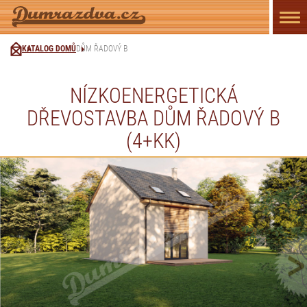
Přep
navi
KATALOG DOMŮ
DŮM ŘADOVÝ B
NÍZKOENERGETICKÁ
DŘEVOSTAVBA DŮM ŘADOVÝ B
(4+KK)