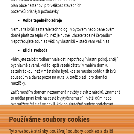
plán obce nestanoví pro velikost stavebních
pozemků přísnější požadavky.
Volba tepelného zdroje
Nemusíte kvůli zastaralé technologii v bytovém nebo panelovém
domě platit za teplo víc, než je nutné. Chcete tepelné čerpadlo?
Nepotřebujete souhlas většiny vlastníků – stačí vám váš hlas.
Klid a svoboda
Plánujete založit rodinu? Malé děti nepotřebují vlastní pokoj, chtějí
být hlavně s vámi. Pořád lepší veselé dětství v malém domku
se zahrádkou, než v městském bytě, kde se musíte pořád tišit kvůli
sousedům a dávat pozor na auta. A totéž platí i pro domácí
mazlíčky.
Začít menším domem neznamená navždy slevit z nároků. Znamená
to udělat první krok na cestě k vytyčenému cíli. Větší dům nebo
byt můžete řešit až ve chvíli, kdy ho skutečně budete potřebovat.
MOHLO BY VÁS TAKÉ
Používáme soubory cookies
ZAJÍMAT:
Tyto webové stránky používají soubory cookies a další