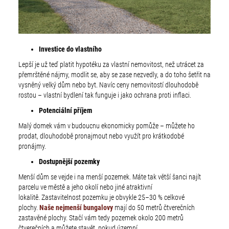
Investice do vlastního
Lepší je už teď platit hypotéku za vlastní nemovitost, než utrácet za
přemrštěné nájmy, modlit se, aby se zase nezvedly, a do toho šetřit na
vysněný velký dům nebo byt. Navíc ceny nemovitostí dlouhodobě
rostou – vlastní bydlení tak funguje i jako ochrana proti inflaci.
Potenciální příjem
Malý domek vám v budoucnu ekonomicky pomůže – můžete ho
prodat, dlouhodobě pronajmout nebo využít pro krátkodobé
pronájmy.
Dostupnější pozemky
Menší dům se vejde i na menší pozemek. Máte tak větší šanci najít
parcelu ve městě a jeho okolí nebo jiné atraktivní
lokalitě. Zastavitelnost pozemku je obvykle 25–30 % celkové
plochy.
Naše nejmenší bungalovy
mají do 50 metrů čtverečních
zastavěné plochy. Stačí vám tedy pozemek okolo 200 metrů
čtverečních a můžete stavět, pokud územní