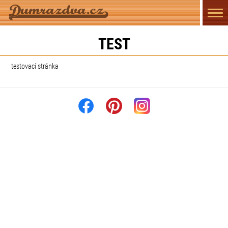
Přep
navi
TEST
testovací stránka