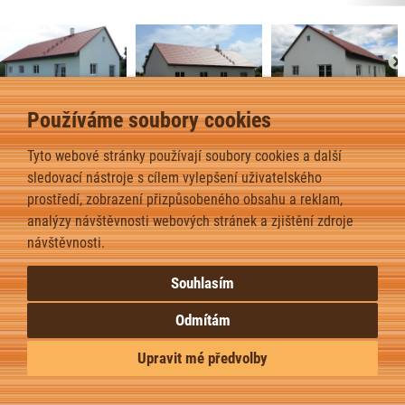
Používáme soubory cookies
Bungalov 5+ – Nezvěstice – 2017
2
Tyto webové stránky používají soubory cookies a další
Dispozice domu je 5+kk na zastavěné ploše 128,7 m
.
sledovací nástroje s cílem vylepšení uživatelského
prostředí, zobrazení přizpůsobeného obsahu a reklam,
zpět
analýzy návštěvnosti webových stránek a zjištění zdroje
návštěvnosti.
Souhlasím
Odmítám
Upravit mé předvolby
Upravit nastavení cookies