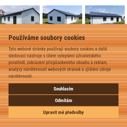
Používáme soubory cookies
Bungalov 5+ – Klínec – 2021
2
Dispozice domu je 5kk na zastavěné ploše 128,7
m
.
Tyto webové stránky používají soubory cookies a další
sledovací nástroje s cílem vylepšení uživatelského
prostředí, zobrazení přizpůsobeného obsahu a reklam,
zpět
analýzy návštěvnosti webových stránek a zjištění zdroje
návštěvnosti.
Souhlasím
Odmítám
Upravit mé předvolby
Upravit nastavení cookies