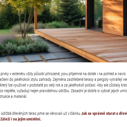
prvky v exteriéru vždy působí přirozeně, jsou příjemné na dotek i na pohled a navíc
ačlení do jakéhokoli stylu zahrady. Zejména zastřešené terasy a pergoly vytvářejí v
 který lze využívat v podstatě po celý rok a za jakéhokoli počasí. Aby ale zůstaly krá
co nejdéle, vyžadují nejen pravidelnou údržbu. Zásadní je dobře si vybrat jejich umís
trukce a materiál.
 údržbě dřevěných teras jsme se věnovali už v článku
Jak se správně starat o dře
Záleží i na jejím umístění
.