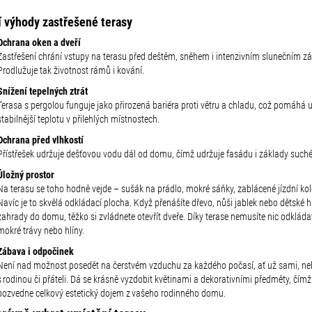
í výhody zastřešené terasy
Ochrana oken a dveří
Zastřešení chrání vstupy na terasu před deštěm, sněhem i intenzivním slunečním z
Prodlužuje tak životnost rámů i kování.
Snížení tepelných ztrát
Terasa s pergolou funguje jako přirozená bariéra proti větru a chladu, což pomáhá 
stabilnější teplotu v přilehlých místnostech.
Ochrana před vlhkostí
Přístřešek udržuje dešťovou vodu dál od domu, čímž udržuje fasádu i základy suché
Úložný prostor
Na terasu se toho hodně vejde – sušák na prádlo, mokré sáňky, zablácené jízdní ko
Navíc je to skvělá odkládací plocha. Když přenášíte dřevo, nůši jablek nebo dětské 
zahrady do domu, těžko si zvládnete otevřít dveře. Díky terase nemusíte nic odkláda
mokré trávy nebo hlíny.
Zábava i odpočinek
Není nad možnost posedět na čerstvém vzduchu za každého počasí, ať už sami, n
s rodinou či přáteli. Dá se krásně vyzdobit květinami a dekorativními předměty, čímž
pozvedne celkový estetický dojem z vašeho rodinného domu.