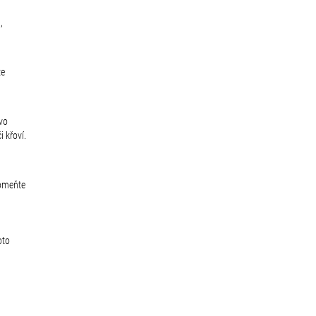
,
te
evo
i křoví.
pomeňte
oto