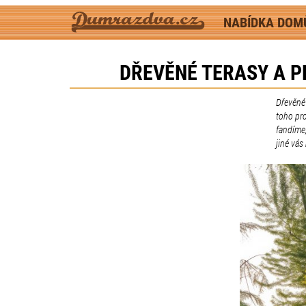
NABÍDKA DO
DŘEVĚNÉ TERASY A P
Dřevěné 
toho pro
fandíme,
jiné vá