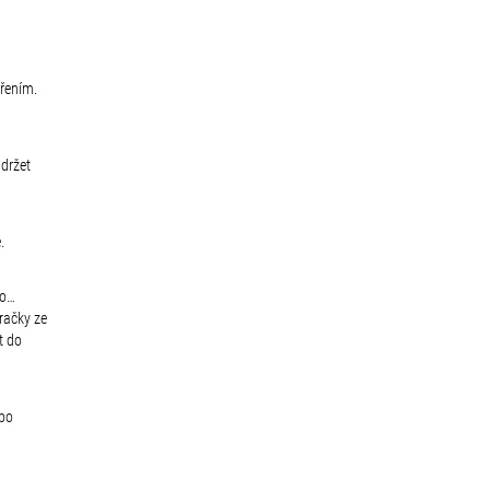
ářením.
udržet
.
lo…
hračky ze
t do
ebo