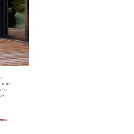
 se
enkovní
sné a
tění,
věnou