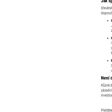
Jak s
Dřevěné 
doporuč
Není 
Různé dr
zásadní
investic
Přečtět