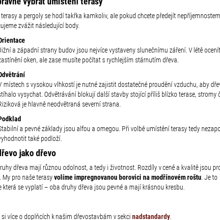
právně vybrat umístění terasy
terasy a pergoly se hodí takřka kamkoliv, ale pokud chcete předejít nepříjemnostem
ujeme zvážit následující body.
Orientace
Jižní a západní strany budov jsou nejvíce vystaveny slunečnímu záření. V létě ocení
zastínění oken, ale zase musíte počítat s rychlejším stárnutím dřeva.
Odvětrání
V místech s vysokou vlhkostí je nutné zajistit dostatečné proudění vzduchu, aby dř
stíhalo vysychat. Odvětrávání blokují další stavby stojící příliš blízko terase, stromy č
Riziková je hlavně neodvětraná severní strana.
Podklad
Stabilní a pevné základy jsou alfou a omegou. Při volbě umístění terasy tedy neza
vyhodnotit také podloží.
dřevo jako dřevo
uhy dřeva mají různou odolnost, a tedy i životnost. Rozdíly v ceně a kvalitě jsou pr
. My pro naše terasy
volíme impregnovanou borovici na modřínovém roštu
. Je to
e která se vyplatí – oba druhy dřeva jsou pevné a mají krásnou kresbu.
e si více o doplňcích k našim dřevostavbám v sekci
nadstandardy
.