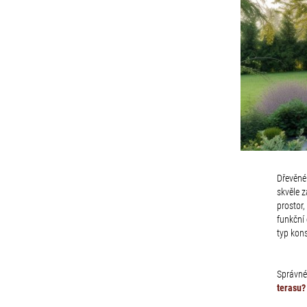
Dřevěné 
skvěle z
prostor,
funkční 
typ kons
Správné
terasu? 