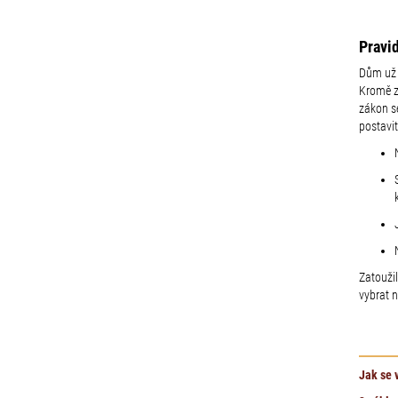
Pravi
Dům už p
Kromě zv
zákon se
postavit
Zatouži
vybrat n
Jak se 