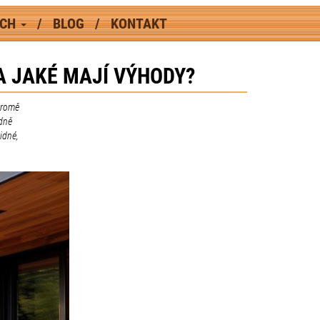
ÁCH
BLOG
KONTAKT
A JAKÉ MAJÍ VÝHODY?
Kromě
odně
idné,