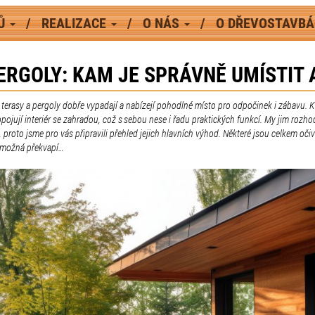
MŮ
REALIZACE
O NÁS
O DŘEVOSTAVB
ERGOLY: KAM JE SPRÁVNĚ UMÍSTIT 
terasy a pergoly dobře vypadají a nabízejí pohodlné místo pro odpočinek i zábavu. 
pojují interiér se zahradou, což s sebou nese i řadu praktických funkcí. My jim rozh
 proto jsme pro vás připravili přehled jejich hlavních výhod. Některé jsou celkem očiv
s možná překvapí…