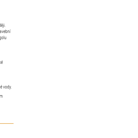
ěji.
tavební
golu
ké
é vody.
ám