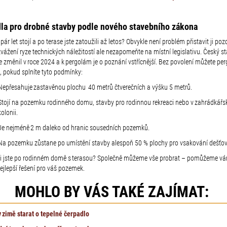
dla pro drobné stavby podle nového stavebního zákona
ár let stojí a po terase jste zatoužili až letos? Obvykle není problém přistavit ji pozd
ážení ryze technických náležitostí ale nezapomeňte na místní legislativu. Český s
 změnil v roce 2024 a k pergolám je o poznání vstřícnější. Bez povolení můžete per
, pokud splníte tyto podmínky:
Nepřesahuje zastavěnou plochu 40 metrů čtverečních
a výšku 5 metrů.
Stojí na pozemku rodinného domu, stavby pro rodinnou rekreaci nebo v zahrádkářs
kolonii.
Je nejméně 2 m daleko od hranic sousedních pozemků.
Na pozemku zůstane po umístění stavby alespoň 50 % plochy pro vsakování dešťov
li jste po rodinném domě s terasou? Společně můžeme vše probrat – pomůžeme v
ejlepší řešení pro váš pozemek.
MOHLO BY VÁS TAKÉ ZAJÍMAT:
v zimě starat o tepelné čerpadlo