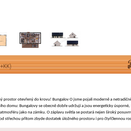
4+KK)
ý prostor otevřený do krovu! Bungalov O jsme pojali moderně a netradičně
o domu: Bungalovy se obecně dobře udržují a jsou energeticky úsporné, 
 atmosféru jako na zámku. O záplavu světla se postará nejen široký posuvný 
od střechou přitom zbyde dostatek úložného prostoru i pro čtyřčlennou ro