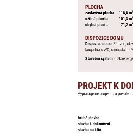
PLOCHA
zastavěná plocha
118,8 m
užitná plocha
101,3 m
obytná plocha
71,2 m
DISPOZICE DOMU
Dispozice domu
: Zádveří, ob
koupelna s WC, samostatné W
Stavební systém
: nízkoenerg
PROJEKT K D
Vypracujeme projekt pro povolen
hrubá stavba
stavba k dokončení
stavba na klíč