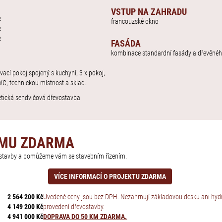
VSTUP NA ZAHRADU
2
francouzské okno
2
2
FASÁDA
kombinace standardní fasády a dřevěné
ývací pokoj spojený s kuchyní, 3 x pokoj,
C, technickou místnost a sklad.
etická sendvičová dřevostavba
OMU ZDARMA
í stavby a pomůžeme vám se stavebním řízením.
VÍCE INFORMACÍ O PROJEKTU ZDARMA
2 564 200 Kč
Uvedené ceny jsou bez DPH. Nezahrnují základovou desku ani hydro
4 149 200 Kč
provedení dřevostavby.
4 941 000 Kč
DOPRAVA DO 50 KM ZDARMA.