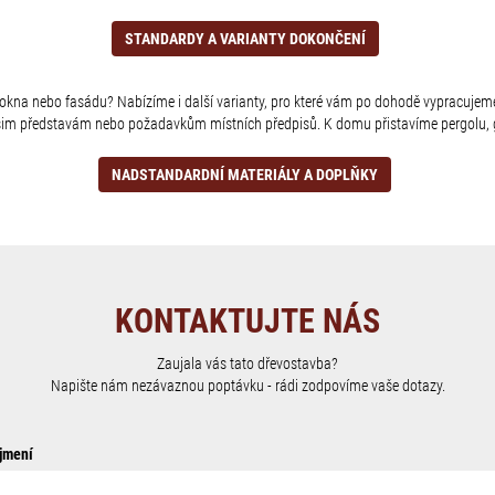
STANDARDY A VARIANTY DOKONČENÍ
u, okna nebo fasádu? Nabízíme i další varianty, pro které vám po dohodě vypracujeme
šim představám nebo požadavkům místních předpisů. K domu přistavíme pergolu, g
NADSTANDARDNÍ MATERIÁLY A DOPLŇKY
KONTAKTUJTE NÁS
Zaujala vás tato dřevostavba?
Napište nám nezávaznou poptávku - rádi zodpovíme vaše dotazy.
jmení