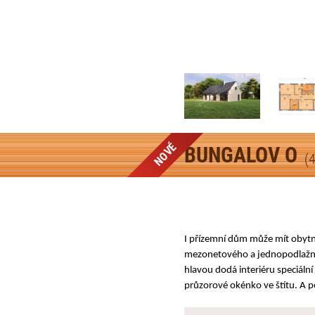
NOVÉ
BUNGALOV O
(
I přízemní dům může mít obytn
mezonetového a jednopodlažníh
hlavou dodá interiéru speciální
průzorové okénko ve štítu. A p