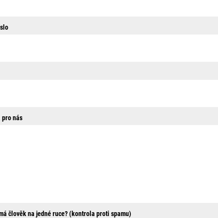
slo
 pro nás
 má člověk na jedné ruce? (kontrola proti spamu)