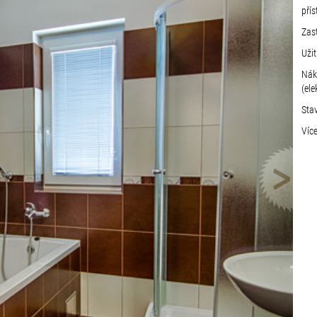
přís
Zas
Uži
Nák
(ele
Sta
Víc