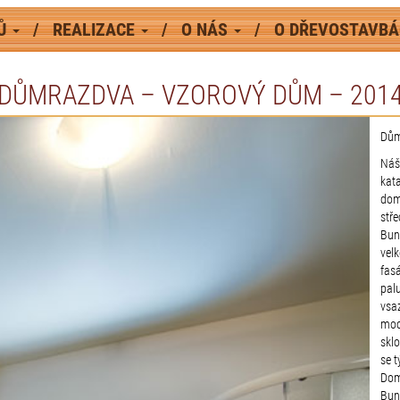
MŮ
REALIZACE
O NÁS
O DŘEVOSTAVB
DŮMRAZDVA – VZOROVÝ DŮM – 201
Dům
Náš
kat
dom
stře
Bun
vel
fas
pal
vsa
mod
sklo
se 
Dom
Bun