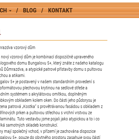
ÁCH
BLOG
KONTAKT
4
razdva vzorový dům
 nový vzorový dům je kombinací dispozičně upraveného
alogového domu Bungalovu 5+, který znáte z našeho katalogu
ů Důmrazdva, a atypické patrové přístavby domu s pultovou
chou a atikami.
galov 5+ je postavený v našem standardním provedení s
koformátovou plechovou krytinou na sedlové střeše a
ádním systémem s akrylátovou omítkou, doplněným
ubkovým obkladem kolem oken. Do části jeho půdorysu je
zena patrová „Kostka“ s provětrávanou fasádou s obkladem z
řínových prken a pultovou střechou s vrchní vrstvou ze
laminátu. Tuto vestavbu jsme pojali jako atypickou a to i co
týká samotných skladeb konstrukcí.
y mají společný vchod, v přízemí je zachována dispozice
galovu 5+, pouze do obytného prostoru zasahuje svou částí