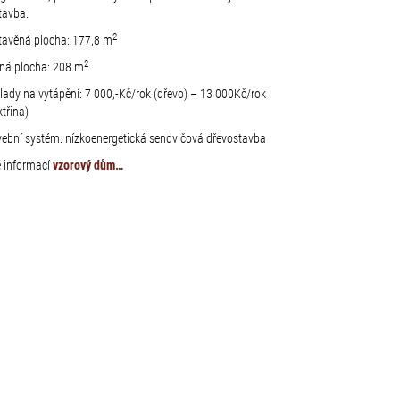
tavba.
2
tavěná plocha: 177,8 m
2
tná plocha: 208 m
lady na vytápění: 7 000,-Kč/rok (dřevo) – 13 000Kč/rok
ktřina)
vební systém: nízkoenergetická sendvičová dřevostavba
e informací
vzorový dům…