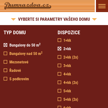
Přep
navi
VYBERTE SI PARAMETRY VAŠEHO DOMU
TYP DOMU
DISPOZICE
2
1+kk
Bungalovy do 50m
2
Bungalovy do 50
m
2+kk
2
Bungalovy nad 50
m
2+kk (2x)
Mezonetové
3+kk
Řadové
4+kk
S podkrovím
4+kk (2x)
5+kk
5+kk (2x)
6+kk