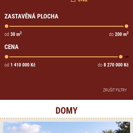
ZASTAVĚNÁ PLOCHA
2
2
od
30
m
do
200
m
CENA
od
1 410 000
Kč
do
8 270 000
Kč
ZRUŠIT FILTRY
DOMY