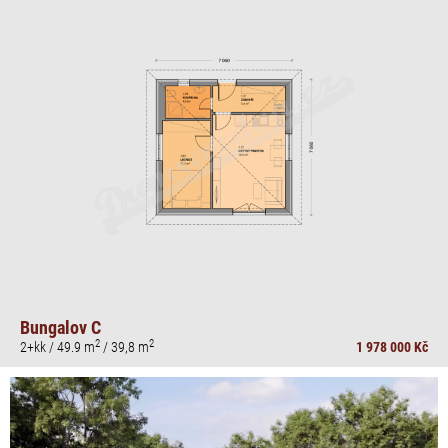
Bungalov C
2
2
2+kk / 49.9 m
/ 39,8 m
1 978 000 Kč