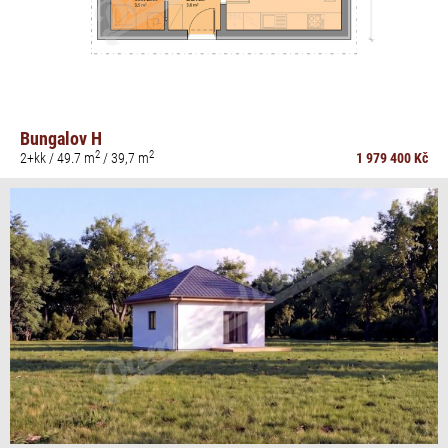
Bungalov H
2
2
2+kk / 49.7 m
/ 39,7 m
1 979 400 Kč