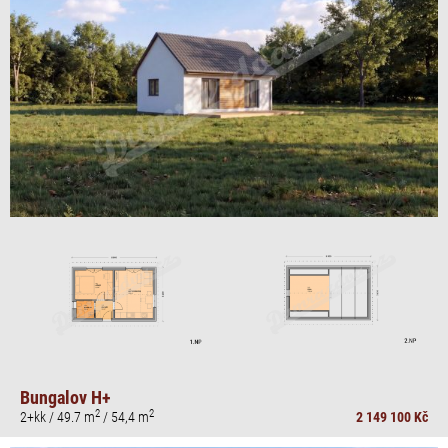
Bungalov H+
2
2
2+kk / 49.7 m
/ 54,4 m
2 149 100 Kč